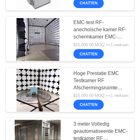
CHATTEN
KWALITEITSCONTROLE
EMC-test RF-
anechoïsche kamer RF-
NEEM
schermkamer EMC-
CONTACT
CHAMBER EMC-
$15,000.00 MOQ:>=1 reeksen
MET
anechoïsche kamer
CHATTEN
ONS
OP
Hoge Prestatie EMC
Testkamer RF
Afschermingsruimte
NIEUWS
40GHz rf
$15,000.00 MOQ:>=1 reeksen
afschermingsruimte emc
CHATTEN
anechoïsche kamer
SITEMAP
3 meter Volledig
PRIVACY
geautomatiseerde EMC-
testkamer RF