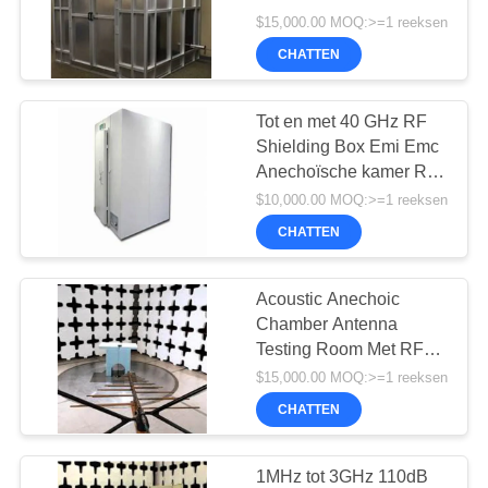
POLICY
afgeschermde kamer en
$15,000.00 MOQ:>=1 reeksen
EMC-anechoïsche
CHATTEN
kamer
Tot en met 40 GHz RF
Shielding Box Emi Emc
Anechoïsche kamer RFi
Beschermde rf
$10,000.00 MOQ:>=1 reeksen
afschermingsruimte emc
CHATTEN
kamer emc anechoïsche
kamer
Acoustic Anechoic
Chamber Antenna
Testing Room Met RF
Absorber RF Shielding
$15,000.00 MOQ:>=1 reeksen
Room
CHATTEN
1MHz tot 3GHz 110dB