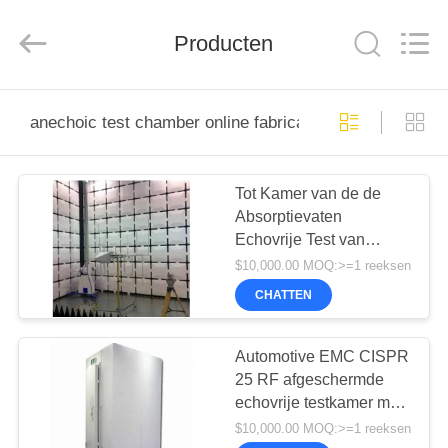
derlandse
ληνικά
日
Producten
本語
한국
दी
Türkçe
ndonesia
THUIS
iếng Việt
فارسی
anechoic test chamber online fabricage
Polski
PRODUCTEN
Tot Kamer van de de
China
Goed
Absorptievaten
Kwaliteit
OVER
RF-
Echovrije Test van
afschermingsruimte
Supplier.
ONS
40GHz de
Copyright
$10,000.00 MOQ:>=1 reeksen
©
Elektromagnetische
2021
CHATTEN
-
Testende Rf
2026
RONDLEIDING
Changzhou
Haozhuo
Electronic
DOOR
Automotive EMC CISPR
Co.,
Ltd..
25 RF afgeschermde
DE
All
Rights
echovrije testkamer met
Reserved.
FABRIEK
stroomlijnfilters
$10,000.00 MOQ:>=1 reeksen