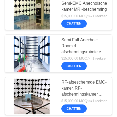
Semi-EMC Anechoïsche
kamer MRI-bescherming
$15,000.00 MOQ:>=1 reeksen
CHATTEN
Semi Full Anechoic
Room rf
afschermingsruimte emc
anechoic kamer
$15,000.00 MOQ:>=1 reeksen
CHATTEN
RF-afgeschermde EMC-
kamer, RF-
afschermingskamer,
EMC-anechoïsche
$15,000.00 MOQ:>=1 reeksen
kamer
CHATTEN