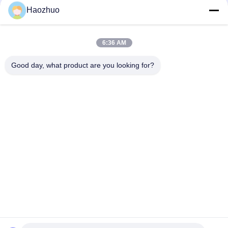
signaalintegriteit in hoogfrequente
Haozhuo
toepassingen verbeteren
6:36 AM
loading...
Good day, what product are you looking for?
populaire categorieën
Alle
Emi De Filter Van 
Signallijnfilters
De Machtslijn
EMI-Doorvoerfilter
PIRAMIDEabsorptievat
RF-
Ferriettegel Absorber
Beschermingspakket
RF-Afschermende 
Ventilatie Van 
Koperfolie
Honingraat