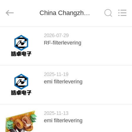
derlandse
ληνικά
日
China Changzhou Haozhuo Electronic Co., Ltd. bedrijf nieuws
本語
한국
दी
Türkçe
ndonesia
THUIS
iếng Việt
فارسی
2026-07-29
Polski
RF-filterlevering
PRODUCTEN
China
Goed
Kwaliteit
OVER
emi
de
2025-11-19
filter
ONS
van
emi filterlevering
de
machtslijn
Supplier.
Copyright
RONDLEIDING
©
2021
-
DOOR
2026
Changzhou
2025-11-13
DE
Haozhuo
Electronic
emi filterlevering
Co.,
FABRIEK
Ltd..
All
Rights