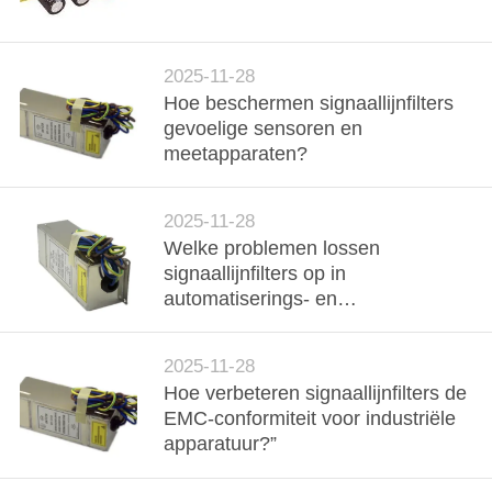
Reserved.
KWALITEITSCONTROLE
2025-11-28
Hoe beschermen signaallijnfilters
NEEM
gevoelige sensoren en
CONTACT
meetapparaten?
MET
ONS
2025-11-28
Welke problemen lossen
OP
signaallijnfilters op in
automatiserings- en
NIEUWS
besturingssystemen?
2025-11-28
SITEMAP
Hoe verbeteren signaallijnfilters de
EMC-conformiteit voor industriële
apparatuur?”
PRIVACYBELEID