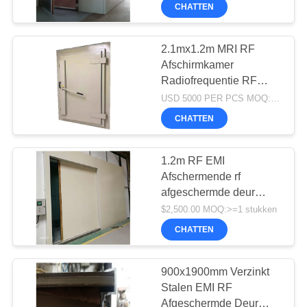
anechoïsche kamer
CHATTEN
KWALITEITSCONTROLE
2.1mx1.2m MRI RF
19
Afschirmkamer
NEEM
Radiofrequentie RF
CONTACT
EMI-doorvoerfilter
Afschirmde deuren hoge
USD 5000 PER PCS MOQ:1 PCs
MET
kwaliteit EMC-
CHATTEN
anechoïsche kamer RF
ONS
Afschirmkamer
OP
1.2m RF EMI
Afschermende rf
afgeschermde deur
NIEUWS
31
Guardian MRI
$2,500.00 MOQ:>=1 stukken
Weerbestendige
CHATTEN
draaideur rf
SITEMAP
PIRAMIDEabsorptievat
afschermingskamer
900x1900mm Verzinkt
PRIVACYBELEID
Stalen EMI RF
Afgeschermde Deur