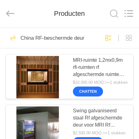
2026
Changzhou
Haozhuo
Producten
Electronic
Co.,
Ltd..
All
Rights
THUIS
57
Reserved.
China RF-beschermde deur
emi de filter van de
PRODUCTEN
machtslijn
MRI-ruimte 1,2mx0,9m
rfi-ruimten rf
OVER
afgeschermde ruimte
ONS
emc anechoïsche kamer
$10,000.00 MOQ:>=1 stukken
CHATTEN
34
RONDLEIDING
DOOR
Swing galvaniseerd
Signallijnfilters
staal Rf afgeschermde
DE
deur voor MRI Rf
FABRIEK
afscherming emc
$2,500.00 MOQ:>=1 stukken