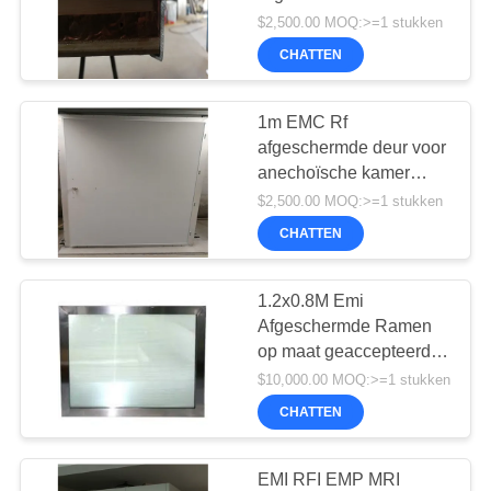
Voor Faraday Kooi hoge
$2,500.00 MOQ:>=1 stukken
kwaliteit rf
CHATTEN
afschermingsruimte
18
Ferriettegel
1m EMC Rf
afgeschermde deur voor
absorber
anechoïsche kamer
industriële elektrische
$2,500.00 MOQ:>=1 stukken
handleiding rf
CHATTEN
afschermingsruimte emc
anechoïsche kamer
1.2x0.8M Emi
36
Afgeschermde Ramen
RF-
op maat geaccepteerd
emc anechoïsche kamer
$10,000.00 MOQ:>=1 stukken
beschermingspakket
rf afschermingsruimte
CHATTEN
EMI RFI EMP MRI