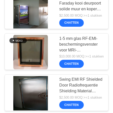
Faraday kooi deurpoort
solide muur en koper
25
scherm kamers rf
$2,500.00 MOQ:>=1 stukken
afschermingsruimte emc
RF-afschermende
CHATTEN
anechoïsche kamer
koperfolie
1-5 mm glas RF-EMI-
beschermingsvenster
voor MRI-
beschermingsruimte met
$10,000.00 MOQ:>=1 stukken
draadnet binnen emi
CHATTEN
9
Ventilatie van
Swing EMI RF Shielded
Door Radiofrequentie
honingraat
Shielding Material
900x1900mm hoge
$2,500.00 MOQ:>=1 stukken
kwaliteit
CHATTEN