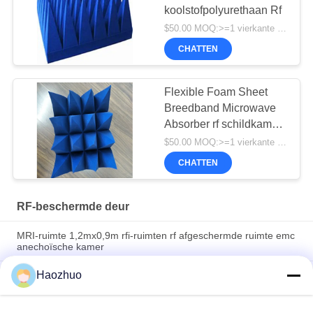
koolstofpolyurethaan Rf
$50.00 MOQ:>=1 vierkante Meters
CHATTEN
Flexible Foam Sheet
Breedband Microwave
Absorber rf schildkamer
EMC kamer
$50.00 MOQ:>=1 vierkante Meters
anechoïsche kamer
CHATTEN
RF-beschermde deur
MRI-ruimte 1,2mx0,9m rfi-ruimten rf afgeschermde ruimte emc
anechoïsche kamer
Haozhuo
Swing galvaniseerd staal Rf afgeschermde deur voor MRI Rf
afscherming emc anechoïsche kamer