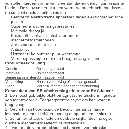
vulstoffen bieden om tal van weerstands- en dempingsniveaus te
bieden. Deze systemen kunnen worden aangebracht met kwast-
en conventionele spuittechnieken.
Bescherm elektronische apparaten tegen elektromagnetische
pulsen
Superieure afschermingsprestaties
Minimale droogtijd
Kosteneffectief alternatief voor andere
afschermingsmethoden
Zorg voor uniforme dikte
Antistatisch
Uitzonderlijke punt-tot-punt-weerstand
Voor toepassingen met een hoog en laag volume
Productbeschrijving
Grootte
Op maat gemaakt
Materiaal
Op maat gemaakt
Dempingsvereisten
Op maat gemaakt
Verpakking
Houten verpakking of op maat gemaakt
Flens
Met een koperen flens voor afscherming
Kenmerken van RF-afschermingsdeur voor EMC-kamer
1. De meest gebruikte elektromagnetische afschermingsdeur
van tegenwoordig. Toegangscontrolesysteem kan worden
toegevoegd.
2. Gebruik van hoogwaardige Becu vingerstrips, lange
levensduur, gemakkelijk en handig te openen en te sluiten.
3. Scharnierrotatie, enkele en dubbele snijkanttechnologie,
dubbele afschermingseffectiviteitsprestaties
4. Twee-punts vergrendelingsmechanisme voor strakke,