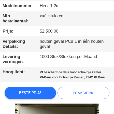
Modelnummer:
Herz 1.2m
KWALITEITSCONTROLE
Min.
>=1 stukken
bestelaantal:
NEEM
Prijs:
$2,500.00
CONTACT
Verpakking
houten geval PCs 1 in één houten
MET
Details:
geval
ONS
Levering
1000 Stuk/Stukken per Maand
OP
vermogen:
Hoog licht:
,
Rf beschermde deur voor echovrije kamer
NIEUWS
,
Rf-Deur voor Echovrije Kamer
EMC Rf Deur
SITEMAP
BESTE PRIJS
PRAATJE NU
PRIVACYBELEID