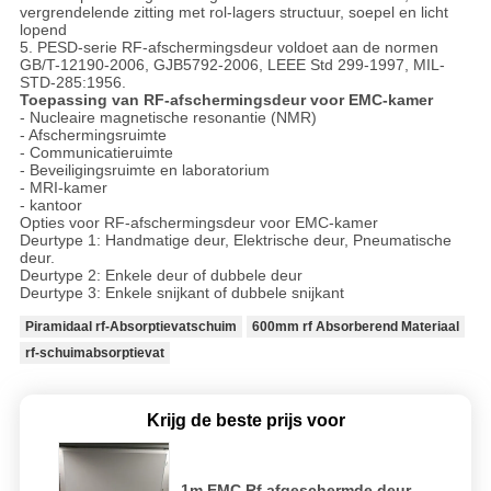
vergrendelende zitting met rol-lagers structuur, soepel en licht
lopend
5. PESD-serie RF-afschermingsdeur voldoet aan de normen
GB/T-12190-2006, GJB5792-2006, LEEE Std 299-1997, MIL-
STD-285:1956.
Toepassing van RF-afschermingsdeur voor EMC-kamer
- Nucleaire magnetische resonantie (NMR)
- Afschermingsruimte
- Communicatieruimte
- Beveiligingsruimte en laboratorium
- MRI-kamer
- kantoor
Opties voor RF-afschermingsdeur voor EMC-kamer
Deurtype 1: Handmatige deur, Elektrische deur, Pneumatische
deur.
Deurtype 2: Enkele deur of dubbele deur
Deurtype 3: Enkele snijkant of dubbele snijkant
Piramidaal rf-Absorptievatschuim
600mm rf Absorberend Materiaal
rf-schuimabsorptievat
Krijg de beste prijs voor
1m EMC Rf afgeschermde deur