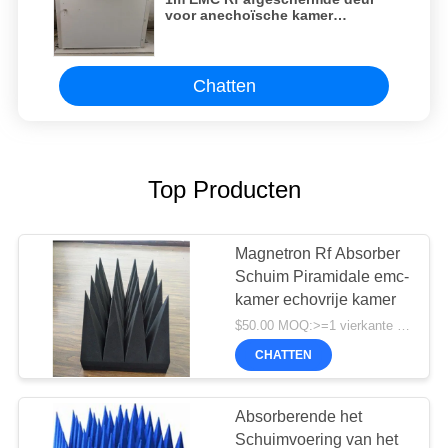
voor anechoïsche kamer
industriële elektrische
handleiding rf
afschermingsruimte emc
anechoïsche kamer
Chatten
Top Producten
Magnetron Rf Absorber
Schuim Piramidale emc-
kamer echovrije kamer
$50.00 MOQ:>=1 vierkante Meters
CHATTEN
Absorberende het
Schuimvoering van het