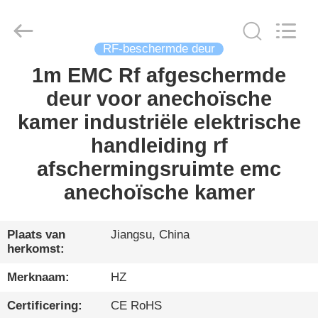
Haozhuo
Electronic
Co.,
Ltd..
All
RF-beschermde deur
Rights
Reserved.
1m EMC Rf afgeschermde
THUIS
deur voor anechoïsche
PRODUCTEN
kamer industriële elektrische
handleiding rf
OVER
afschermingsruimte emc
ONS
anechoïsche kamer
RONDLEIDING
Plaats van
Jiangsu, China
herkomst:
DOOR
DE
Merknaam:
HZ
FABRIEK
Certificering:
CE RoHS