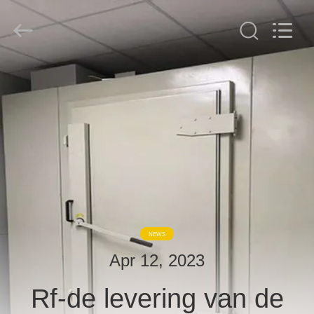
derlandse
ληνικά
日
本語
한국
दी
Türkçe
ndonesia
THUIS
iếng Việt
فارسی
Polski
PRODUCTEN
China
Goed
Kwaliteit
OVER
RF-
afschermingsruimte
Supplier.
ONS
Copyright
©
2021
-
2026
RONDLEIDING
Changzhou
NEWS
Haozhuo
Electronic
DOOR
Co.,
Apr 12, 2023
Ltd..
DE
All
Rights
Reserved.
Rf-de levering van de
FABRIEK