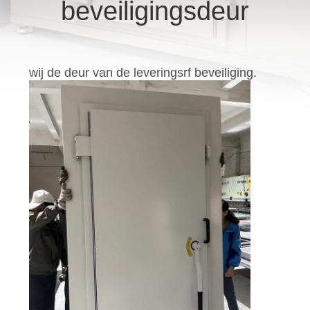
beveiligingsdeur
KWALITEITSCONTROLE
NEEM
wij de deur van de leveringsrf beveiliging.
CONTACT
MET
ONS
OP
NIEUWS
SITEMAP
PRIVACYBELEID