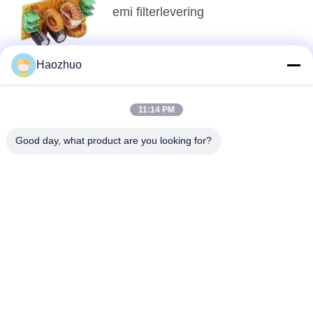
emi filterlevering
Haozhuo
Terug naar boven
11:14 PM
Good day, what product are you looking for?
populaire categorieën
Alle
RF-
EMC 
Afschermingsruimte
ANECHOISCHE 
KAMER
De Kooi Van 
RF-
Mrifaraday
Beschermingsdoos
Emi De Filter Van 
Signallijnfilters
De Machtslijn