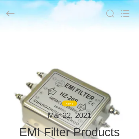
derlandse
ληνικά
日
本語
한국
दी
Türkçe
ndonesia
THUIS
iếng Việt
فارسی
Polski
PRODUCTEN
China
Goed
Kwaliteit
OVER
RF-
afschermingsruimte
Supplier.
ONS
Copyright
©
2021
-
2026
RONDLEIDING
Changzhou
NEWS
Haozhuo
Electronic
DOOR
Co.,
Mar 22, 2021
Ltd..
DE
All
Rights
Reserved.
EMI Filter Products
FABRIEK