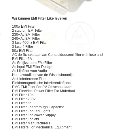
KWALITEITSCONTROLE
Wij kunnen EMI Filter Like leveren
100a EMI Filter
NEEM
2 stadium EMI Filter
230v Ac EMI Filter
CONTACT
240v Ac EMI Filter
3 fase 400hz EMI Filter
MET
3 faserfi Filter
50a EMI Filter
AC de Schakelaar van Contactdoosemi filter with fuse and
ONS
EMI Filter 5A
Ac Gelijkstroom EMI Filter
OP
Ac Input EMI Filter Design
Ac Lijnfilter voor Audio
Het Lawaaifilter van de Wisselstroomlijn
Anti-Interference Filter
Elektromagnetische Interferentiefilters
NIEUWS
EMC EMI Filter For PV Omschakelaars
EMI Electrical Power Filter For-Materiaal
EMI Filter 10a
EMI Filter 230v
SITEMAP
EMI Filter Ac
EMI Filter Feedthrough Capacitor
EMI Filter For Led Lights
EMI Filter For Power Supply
EMI Filter For Vfd
PRIVACYBELEID
EMI Filter Manufacturers
EMI Filters For Mechanical Equipment